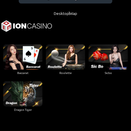
Desktop
Wap
Baccarat
Roulette
Sicbo
Dragon Tiger