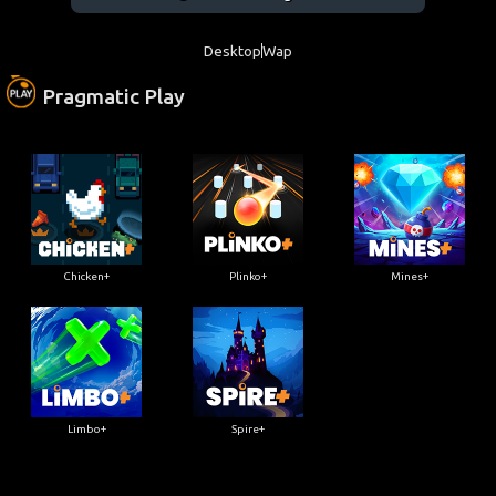
Desktop
Wap
Pragmatic Play
Chicken+
Plinko+
Mines+
Limbo+
Spire+