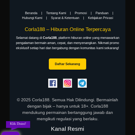
Beranda
|
Tentang Kami
|
Promosi
|
Panduan
|
Hubungi Kami
|
Syarat & Ketentuan
|
Kebijakan Privasi
Corla188
– Hiburan Online Terpercaya
Selamat datang di
Corla188
, platform hiburan online yang menawarkan
pengalaman bermain aman, cepat, dan menyenangkan. Nikmati promo
eksklusif setiap hari dan bergabung dengan komunitas kami sekarang!
Daftar Sekarang
© 2025
Corla188
. Semua Hak Dilindungi. Bermainlah
dengan bijak – hanya untuk 18+. Corla188
mendukung permainan bertanggung jawab dan
mengikuti regulasi yang berlaku.
Klik Disini!
Kanal Resmi