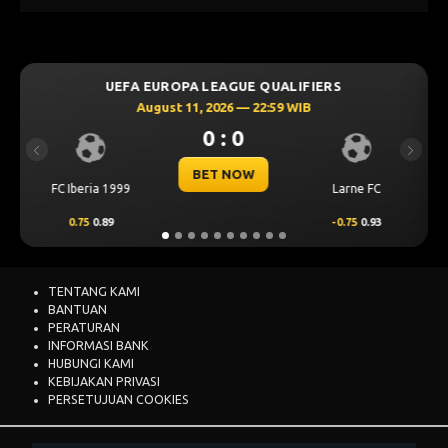
FA EUROPA LEAGUE QUALIFIERS
August 11, 2026 — 22:59 WIB
Augu
0 : 0
Previous
Next
BET NOW
9
Larne FC
Sevilla
-0.75
0.93
0.25
0.95
TENTANG KAMI
BANTUAN
PERATURAN
INFORMASI BANK
HUBUNGI KAMI
KEBIJAKAN PRIVASI
PERSETUJUAN COOKIES