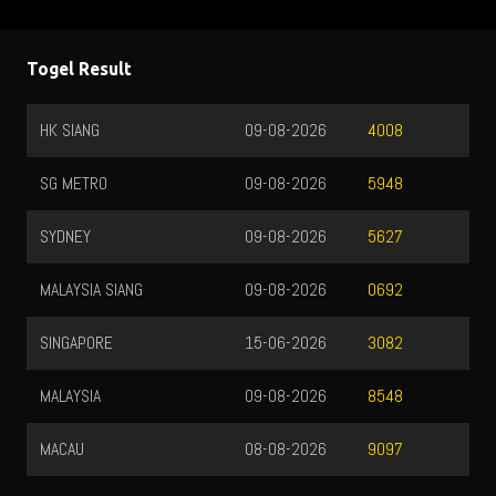
Togel Result
HK SIANG
09-08-2026
4008
SG METRO
09-08-2026
5948
SYDNEY
09-08-2026
5627
MALAYSIA SIANG
09-08-2026
0692
SINGAPORE
15-06-2026
3082
MALAYSIA
09-08-2026
8548
MACAU
08-08-2026
9097