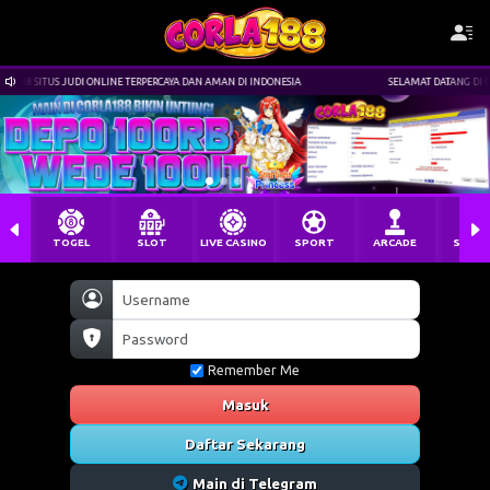
188 SITUS JUDI ONLINE TERPERCAYA DAN AMAN DI INDONESIA
SELAMAT DATANG DI CORL
TOGEL
SLOT
LIVE CASINO
SPORT
ARCADE
SABU
Remember Me
Masuk
Daftar Sekarang
Main di Telegram